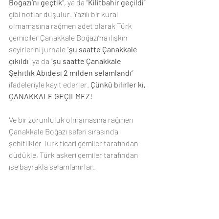
Boğazı’nı geçtik
”, ya da “
Kilitbahir geçildi
” 
gibi notlar düşülür. Yazılı bir kural 
olmamasına rağmen adet olarak Türk 
gemiciler Çanakkale Boğazı’na ilişkin 
seyirlerini jurnale “
şu saatte Çanakkale 
çıkıldı
” ya da “
şu saatte Çanakkale 
Şehitlik Abidesi 2 milden selamlandı
” 
ifadeleriyle kayıt ederler. 
Çünkü bilirler ki, 
ÇANAKKALE GEÇİLMEZ!
Ve bir zorunluluk olmamasına rağmen 
Çanakkale Boğazı seferi sırasında 
şehitlikler Türk ticari gemiler tarafından 
düdükle, Türk askeri gemiler tarafından 
ise bayrakla selamlanırlar. 
Model Gemilerimin arasında yer alan ve 
Çanakkale Savaşı’nda büyük yararları 
bulunmuş 
Nusrat
, 
Muavenet-i Milliye
 ve 