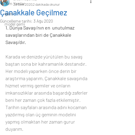
Tüm Yazılar
28 Tem 2020
2 dakikada okunur
Çanakkale Geçilmez
gemi
Güncelleme tarihi:
3 Ağu 2020
model gemi
1. Dünya Savaşı’nın en  unutulmaz 
savaşlarından biri de Çanakkale 
Savaşı’dır.
Karada ve denizde yürütülen bu savaş 
baştan sona bir kahramanlık destanıdır. 
Her modeli yaparken önce derin bir 
araştırma yaparım. Çanakkale savaşında 
hizmet vermiş gemiler ve onların 
imkansızlıklar arasında başardığı zaferler 
beni her zaman çok fazla etkilemiştir. 
Tarihin sayfaları arasında adını kocaman 
yazdırmış olan üç geminin modelini 
yapmış olmaktan her zaman gurur 
duyarım.