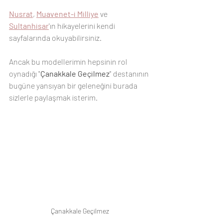
Nusrat
, 
Muavenet-i Milliye
 ve 
Sultanhisar
'ın hikayelerini kendi 
sayfalarında okuyabilirsiniz.
Ancak bu modellerimin hepsinin rol 
oynadığı "
Çanakkale Geçilmez
" destanının 
bugüne yansıyan bir geleneğini burada 
sizlerle paylaşmak isterim.
Çanakkale Geçilmez