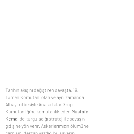
Tarihin akışını değiştiren savaşta, 19. 
Tümen Komutanı olan ve aynı zamanda 
Albay rütbesiyle Anafartalar Grup 
Komutanlığı’na komutanlık eden 
Mustafa 
Kemal 
de kurguladığı strateji ile savaşın 
gidişine yön verir. Askerlerimizin ölümüne 
çarpışıp, destan yazdığı bu savaşın 